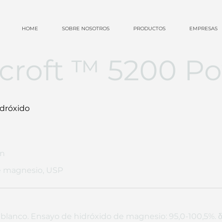
HOME
SOBRE NOSOTROS
PRODUCTOS
EMPRESAS
croft ™ 5200 P
idróxido
ón
e magnesio, USP
blanco. Ensayo de hidróxido de magnesio: 95,0-100,5%. δ