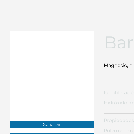
Bar
Magnesio, h
Identificaci
Hidróxido d
Propiedades
Solicitar
Polvo denso 