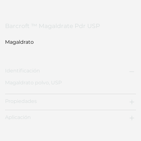
Barcroft ™ Magaldrate Pdr USP
Magaldrato
Identificación
Magaldrato polvo, USP
Propiedades
Aplicación