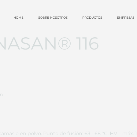
HOME
SOBRE NOSOTROS
PRODUCTOS
EMPRESAS
NASAN® 116
ón
camas o en polvo. Punto de fusión: 63 - 68 °C. HV = máx.