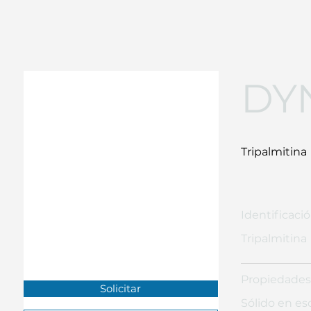
DY
Tripalmitina
Identificaci
Tripalmitina
Propiedades
Solicitar
Sólido en es