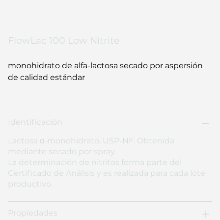
FlowLac 100 Low Nitrite
monohidrato de alfa-lactosa secado por aspersión
de calidad estándar
Identificación
Lactosa α-monohidrato, USP-NF. Obtenida
mediante secado por spray.
La determinación de nitritos forma parte del
Certificado de Análisis y es realizada para cada lote
productivo.
Propiedades