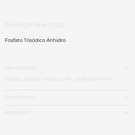
PharSQ® Base TS 20
Fosfato Trisódico Anhidro
Identificación
Fosfato Sódico Tribásico, NF. CAS# 7601-54-9
Propiedades
Aplicación