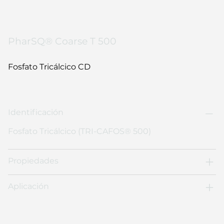
PharSQ® Coarse T 500
Fosfato Tricálcico CD
Identificación
Fosfato Tricálcico (TRI-CAFOS® 500)
Propiedades
Aplicación