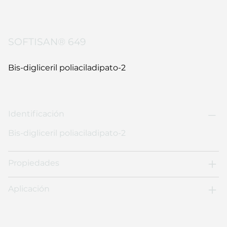
SOFTISAN® 649
Bis-digliceril poliaciladipato-2
Identificación
Bis-digliceril poliaciladipato-2
Propiedades
Aplicación