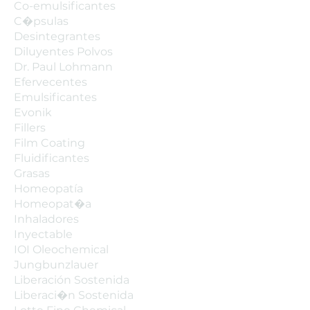
Co-emulsificantes
C�psulas
Desintegrantes
Diluyentes Polvos
Dr. Paul Lohmann
Efervecentes
Emulsificantes
Evonik
Fillers
Film Coating
Fluidificantes
Grasas
Homeopatía
Homeopat�a
Inhaladores
Inyectable
IOI Oleochemical
Jungbunzlauer
Liberación Sostenida
Liberaci�n Sostenida