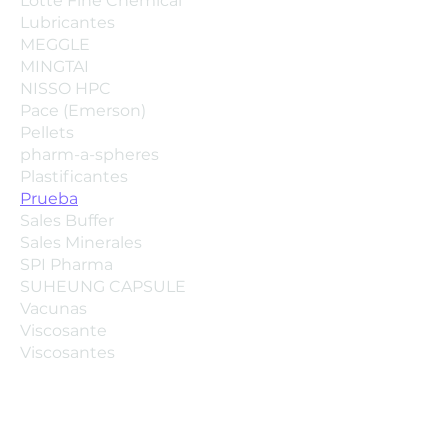
Lotte Fine Chemical
Lubricantes
MEGGLE
MINGTAI
NISSO HPC
Pace (Emerson)
Pellets
pharm-a-spheres
Plastificantes
Prueba
Sales Buffer
Sales Minerales
SPI Pharma
SUHEUNG CAPSULE
Vacunas
Viscosante
Viscosantes